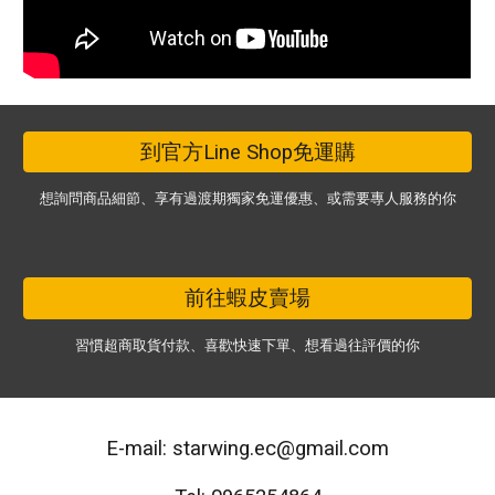
到官方Line Shop免運購
想詢問商品細節、享有過渡期獨家免運優惠、或需要專人服務的你
前往蝦皮賣場
習慣超商取貨付款、喜歡快速下單、想看過往評價的你
E-mail: starwing.ec@gmail.com