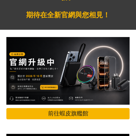
期待在全新官網與您相見！
前往蝦皮旗艦館